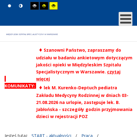
♦
Szanowni Państwo, zapraszamy do
udziału w badaniu ankietowym dotyczącym
jakości opieki w Międzyleskim Szpitalu
Specjalistycznym w Warszawie.
czytaj
więcej
KOMUNIKATY:
♦
lek M. Kurenko-Deptuch pediatra
Zakładu Medycyny Rodzinnej w dniach 03-
21.08.2026 na urlopie, zastępuje lek. B.
Jabłońska - szczegóły godzin przyjmowania
dzieci w rejestracji POZ
Jesteś tutaj:
START - aktualności
/
Praca
/